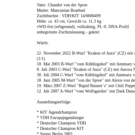
Vater: Chandor von der Spree
Mutter: Mancunian Rosebud
Zuchtbuchnr.: VDH/KfT 14/0000499
Höhe: ca. 43 cm, Gewicht ca. 11,3 kg
vWD-frei (erbgesund), vollzahnig, PL-0, DNA-Profil
unbegrenzte Zuchtzulassung - gekört
Würfe:
22. November 2022 B-Wurf "Kraken of Aura" (CZ) mit 
(1/1)
10. Mai 2003 B-Wurf "vom Kühlingshof" mit Annmary v
8. Juli 2003 C-Wurf "Kraken of Aura" (CZ) mit Aurora 
30. Juli 2004 C-Wurf "vom Kühlingshof" mit Annmary v
18. Juni 2005 M-Wurf "von der Spree" mit Alexis von de
19. März 2007 Z-Wurf "Rapid Runner´s" mit Chili Peppe
12. Juli 2007 A-Wurf "vom Wolfsgarden" mit Dark Dana
Ausstellungserfolge:
* KfT Jugendchampion
* VDH Europajugendsieger
* Deutscher Champion VDH
* Deutscher Champion KfT
* Sieger Berlin 2003